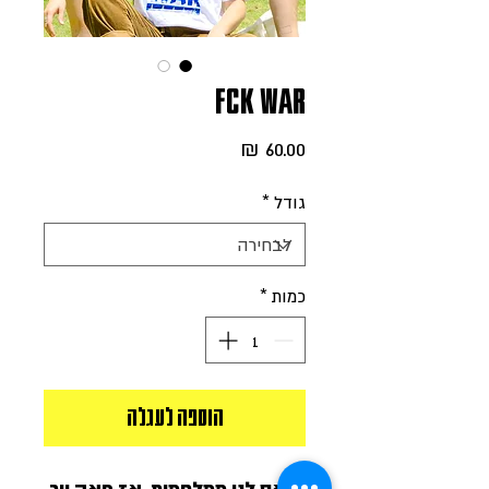
FCK WAR
מחיר
גודל
*
כמות
*
הוספה לעגלה
נמאס לנו ממלחמות, אז פאק וור